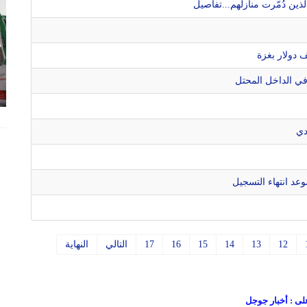
ين دُمّرت منازلهم...تفاصيل
في الداخل المحتل
دي
د انتهاء التسجيل
12
13
14
15
16
17
التالي
النهاية
على : أخبار جوجل