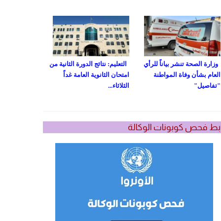
وزارة الصحة تنشر بياناً للرأي
التعليم: نتائج الدورة الثانية من
العام بشأن وفاة المواطنة
امتحان الثانوية العامة غداً
"تفاصيل"
الثلاثاء...
بط فحص كوبونات الوكالة