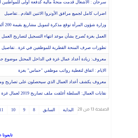
سرحان : الأشغال قدمت منحةً مالية كدفعة أولى للمواطنين الذ
اضراب كامل لجميع مرافق الأونروا الاثنين القادم...تفاصيل
وزارة شؤون المرأة توقع مذكرة لتمويل مشاريع بقيمة 200 ألف دولار بغزة
العمل بغزة تُصرح بشأن موعد انتهاء التسجيل لتصاريح العمل 
تطورات صرف المنحة القطرية للموظفين في غزة...تفاصيل
معروف: زيادة أعداد عمال غزة في الداخل المحتل موضوع ج
الايام : اتفاق لتغطية رواتب موظفي "حماس" بغزة
معروف يكشف أعداد العمال الذي سيحصلون على تصاريح وموع
نقابات العمال: السلطة أغلقت ملف تصاريح 2019 لعمال غزة
الصفحة 13 من 28
البداية
السابق
8
9
10
11
تابعونا 