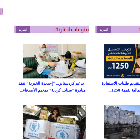
ال
منوعات اخبارية
المزيد
المزيد
تقديم طلبات الاستفادة
بدعم كردستاني.. "إجديدة الخيرية" تنفذ
 بقيمة 1250...
مبادرة "سنابل كردية" بمخيم الأصدقاء...