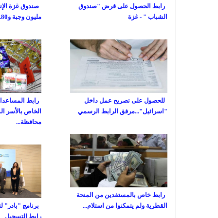
رابط الحصول على قرض "صندوق
الشباب " - غزة
مليون وجبة و80...
للحصول على تصريح عمل داخل
رابط المساعدات 
"اسرائيل"...مرفق الرابط الرسمي
الخاص بالأسر ال
محافظة...
رابط خاص بالمستفدين من المنحة
القطرية ولم يتمكنوا من استلام...
برنامج "بادر" ل
رابط التسجيل