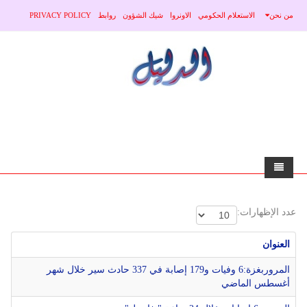
من نحن
الاستعلام الحكومي
الاونروا
شيك الشؤون
روابط
PRIVACY POLICY
الرئيسية
عدد الإظهارات:
الاخبار
العنوان
محلي
منوعات
المروربغزة:6 وفيات و179 إصابة في 337 حادث سير خلال شهر
أغسطس الماضي
صحة
عربي