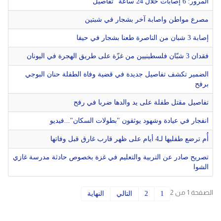
المرور: 6 إصابات خلال 24 ساعة "تفاصيل"
دولي
حوادث
مصرع مواطن واصابة آخر بشجار في شبتين
مساعدات
إصابة 3 شبان من الناصرة طعنا بشجار في حيفا
اللاجئين
التنمية الاجتماعية
فقدان 3 شبّان فلسطينيين من غزّة على طريق الهجرة في اليونان
Articles 🌐
فلسطين
المنحة القطرية
الضمير تكشف تفاصيل جديدة في قضية وفاة الطفلة حنان البوجي
روابط
لبنان
الاونروا
برفح
سوريا
تفاصيل مقتل طفلة على يد والدها ضربا في رفح
انفجار في عيادة وشهود يوثقون "بطولات السكان"...فيديو
أُم ترضع طفليها لـ4 أيام على ظهر قارب غارق قبل وفاتها
تصريح صادر عن التربية والتعليم في غزة بخصوص حادثة مدرسة غازي
الشوا
الصفحة 1 من 2
1
2
التالي
النهاية