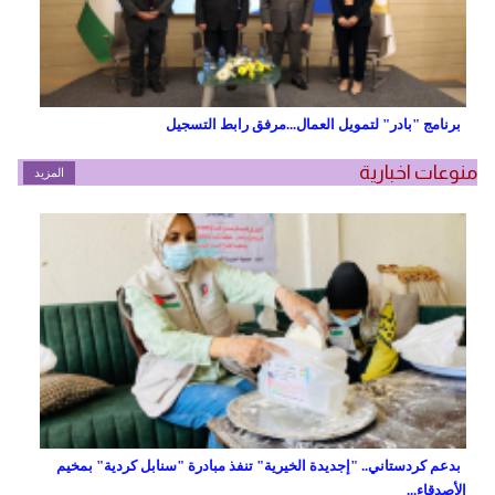
برنامج "بادر" لتمويل العمال...مرفق رابط التسجيل
منوعات اخبارية
المزيد
بدعم كردستاني.. "إجديدة الخيرية" تنفذ مبادرة "سنابل كردية" بمخيم
الأصدقاء...