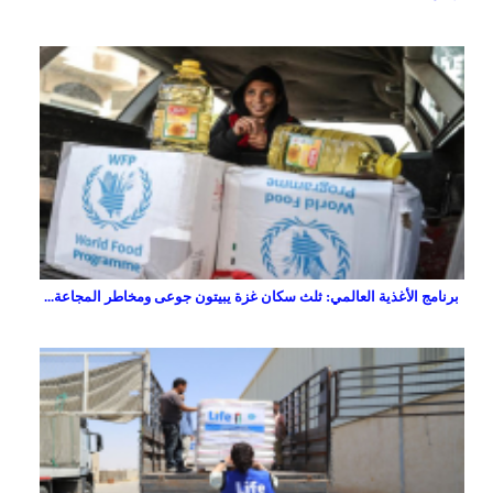
برنامج الأغذية العالمي: ثلث سكان غزة يبيتون جوعى ومخاطر المجاعة...