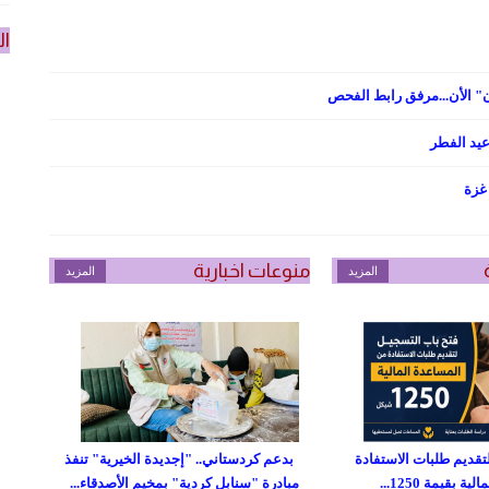
ال
" الأن...مرفق رابط الفحص
عيد الفطر
غزة
منوعات اخبارية
المزيد
المزيد
تقديم طلبات الاستفادة
بدعم كردستاني.. "إجديدة الخيرية" تنفذ
 بقيمة 1250...
مبادرة "سنابل كردية" بمخيم الأصدقاء...