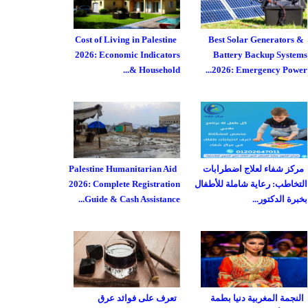
Cost of Living in Palestine
Best Solar Generators &
2026: Economic Indicators
Battery Backup Systems
& Household...
2026: Emergency Power...
مركز شفاء لعلاج اضطرابات
Palestine Humanitarian Aid
التخاطب: رعاية شاملة للأطفال
2026: Complete Registration
بخبرة الدكتور...
Guide & Cash Assistance...
النجمة المغربية دنيا بطمة
تعرف على فوائد عرق