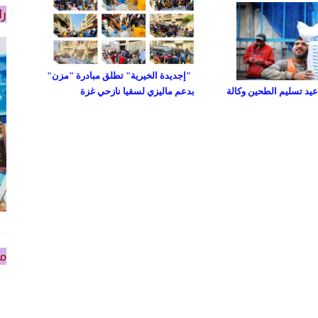
را
"إجديدة الخيرية" تطلق مبادرة "مزن"
د تسليم الطحين وكالة
بدعم ماليزي لسقيا نازحي غزة
من