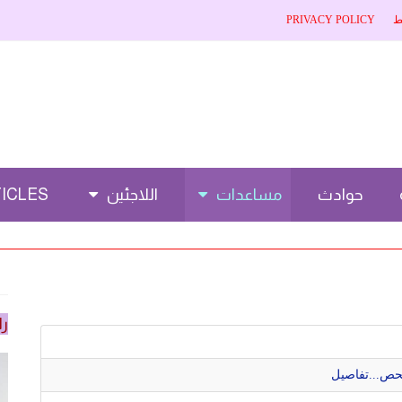
ط
PRIVACY POLICY
حوادث
مساعدات
اللاجئين
CLES 🌐
را