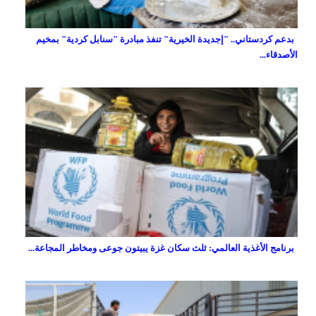
بدعم كردستاني.. "إجديدة الخيرية" تنفذ مبادرة "سنابل كردية" بمخيم
الأصدقاء...
برنامج الأغذية العالمي: ثلث سكان غزة يبيتون جوعى ومخاطر المجاعة...