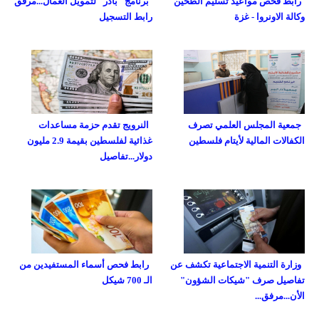
رابط فحص مواعيد تسليم الطحين
برنامج "بادر" لتمويل العمال...مرفق
وكالة الاونروا - غزة
رابط التسجيل
جمعية المجلس العلمي تصرف
النرويج تقدم حزمة مساعدات
الكفالات المالية لأيتام فلسطين
غذائية لفلسطين بقيمة 2.9 مليون
دولار...تفاصيل
وزارة التنمية الاجتماعية تكشف عن
رابط فحص أسماء المستفيدين من
تفاصيل صرف "شيكات الشؤون"
الـ 700 شيكل
الأن...مرفق...