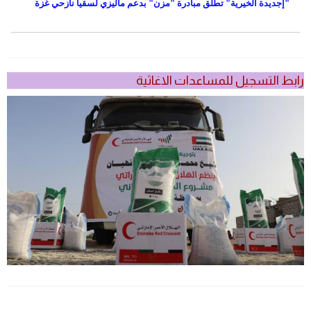
"إجديدة الخيرية" تطلق مبادرة "مزن" بدعم ماليزي لسقيا نازحي غزة
رابط التسجيل للمساعدات الاغاثية