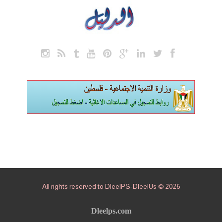
All rights reserved to DleelPS-DleelUs © 2026
Dleelps.com