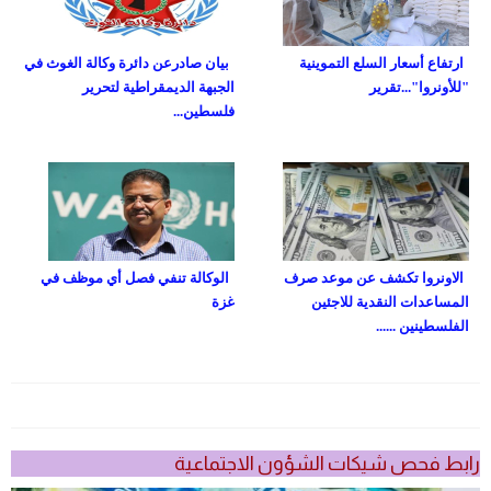
ارتفاع أسعار السلع التموينية
بيان صادرعن دائرة وكالة الغوث في
"للأونروا"...تقرير
الجبهة الديمقراطية لتحرير
فلسطين...
الاونروا تكشف عن موعد صرف
الوكالة تنفي فصل أي موظف في
المساعدات النقدية للاجئين
غزة
الفلسطينين ......
رابط فحص شيكات الشؤون الاجتماعية