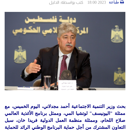
دولي
حوادث
طباعة
كتب بواسطة:
الدليل
2023 18:00
مساعدات
اللاجئين
التنمية الاجتماعية
Articles 🌐
فلسطين
المنحة القطرية
روابط
لبنان
الاونروا
سوريا
بحث وزير التنمية الاجتماعية أحمد مجدلاني، اليوم الخميس، مع
ممثلة "اليونيسف" لوتشيا المي، وممثل برنامج الأغذية العالمي
صلاح اللحام، وممثلة منظمة العمل الدولية فريدا خان، سبل
التعاون المشترك من أجل حماية البرنامج الوطني الرائد للحماية