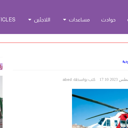
حوادث
مساعدات
اللاجئين
CLES 🌐
دية
را
كتب بواسطة:
abed