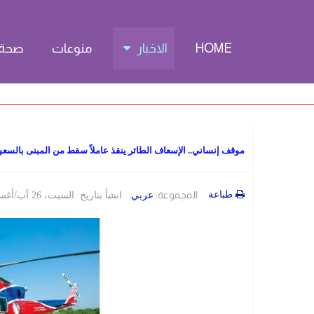
HOME
الاخبار
منوعات
صحة
موقف إنساني.. الإسعاف الطائر ينقذ عاملاً سقط من المبنى بالسعو
طباعة
المجموعة:
عربي
انشأ بتاريخ: السبت، 26 آب/أغسطس 2023 17:10