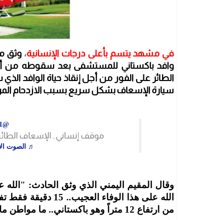
في مشهد يتسم بأعلى درجات الإنسانية
،
وثق مق
وافد باكستاني للمستشفى بعد سقوطه من أحد 
الطائر على الفور من أجل إنقاذ حياة الوافد ا
سيارة الإسعاف بشكل سريع بسبب الازدحام المر
@the_engineer71
موقف إنساني.. الإسعاف الطائر
♬ الصوت الأ
وقال المقيم اليمني الذي وثق الحادث: "الله ع
الله على هذا الوفاء 
من ارتفاع 12 متراً وهو باكستاني.. ما مواطن ما وزير ما أمير ولا مسؤول ولا تاجر".