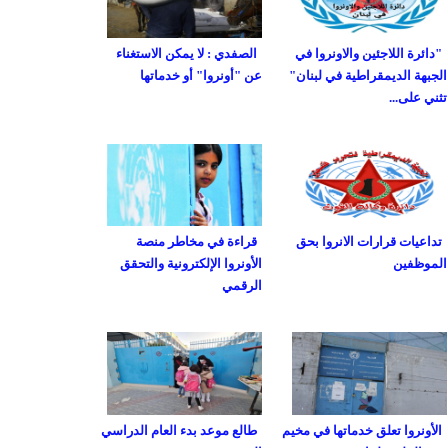
"دائرة اللاجئين والاونروا في
الصفدي : لا يمكن الاستغناء
الجبهة الديمقراطية في لبنان"
عن "أونروا" أو خدماتها
تثني على...
تداعيات قرارات الانروا بحق
قراءة في مخاطر منصة
الموظفين
الأونروا الإلكترونية والتحقق
الرقمي
الأونروا تعلق خدماتها في مخيم
طالع موعد بدء العام الدراسي