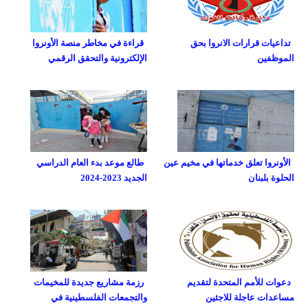
تداعيات قرارات الانروا بحق
قراءة في مخاطر منصة الأونروا
الموظفين
الإلكترونية والتحقق الرقمي
الأونروا تعلق خدماتها في مخيم عين
طالع موعد بدء العام الدراسي
الحلوة بلبنان
الجديد 2023-2024
دعوات للأمم المتحدة لتقديم
رزمة مشاريع جديدة للمخيمات
مساعدات عاجلة للاجئين
والتجمعات الفلسطينية في