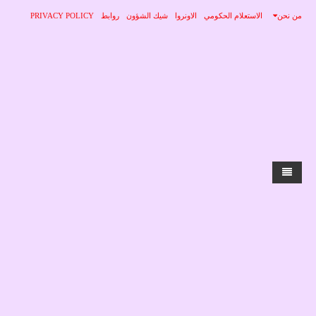
من نحن
الاستعلام الحكومي
الاونروا
شيك الشؤون
روابط
PRIVACY POLICY
الرئيسية
الاخبار
محلي
منوعات
صحة
عربي