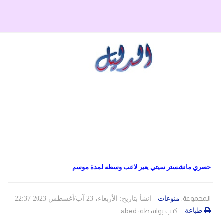
دولي
حوادث
مساعدات
اللاجئين
التنمية الاجتماعية
مقالات
فلسطين
المنحة القطرية
روابط
لبنان
الاونروا
سوريا
حصري مانشستر سيتي يعير لاعب وسطه لمدة موسم
المجموعة:
منوعات
انشأ بتاريخ: الأربعاء، 23 آب/أغسطس 2023 22:37
طباعة
كتب بواسطة:
abed